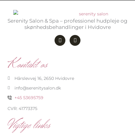
Serenity Salon & Spa – professionel hudpleje og
skønhedsbehandlinger i Hvidovre
F
I
a
n
c
s
e
t
b
a
Kontakt os
o
g
o
r
k
a
-
m
Hårslevvej 16, 2650 Hvidovre
f
info@serenitysalon.dk
+45 53695759
CVR: 41773375
Vigtige links