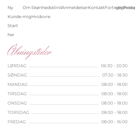
Ny
Om
Skønhedsklinik
Anmeldelser
Skønhedsklinik
Kontakt
Behandlinger
Fortrolighedsp
Priso
Kunde-
mig
Hvidovre
København
Start
her
Åbningstider
LØRDAG
06:30 - 20:30
SØNDAG
07:30 - 18:30
MANDAG
08:00 - 18:00
TIRSDAG
08:00 - 18:00
ONSDAG
08:00 - 18:00
TORSDAG
08:00 - 18:00
FREDAG
08:00 - 16:00