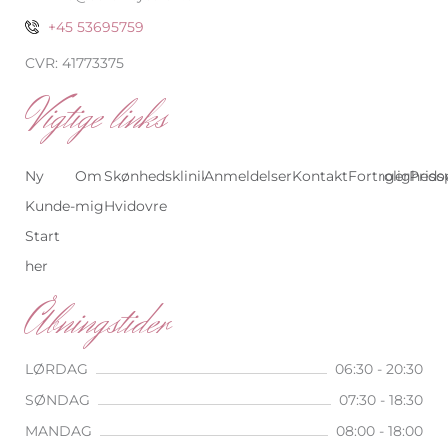
+45 53695759
CVR: 41773375
Vigtige links
Ny
Om
Skønhedsklinik
Anmeldelser
Skønhedsklinik
Kontakt
Behandlinger
Fortrolighedsp
Priso
Kunde-
mig
Hvidovre
København
Start
her
Åbningstider
LØRDAG
06:30 - 20:30
SØNDAG
07:30 - 18:30
MANDAG
08:00 - 18:00