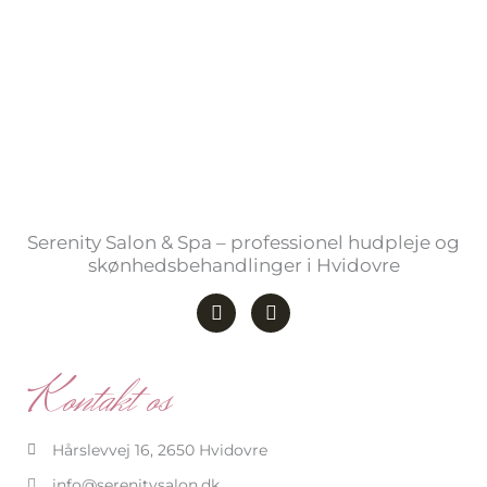
Serenity Salon & Spa – professionel hudpleje og
skønhedsbehandlinger i Hvidovre
F
I
a
n
c
s
e
t
b
a
Kontakt os
o
g
o
r
k
a
-
m
Hårslevvej 16, 2650 Hvidovre
f
info@serenitysalon.dk