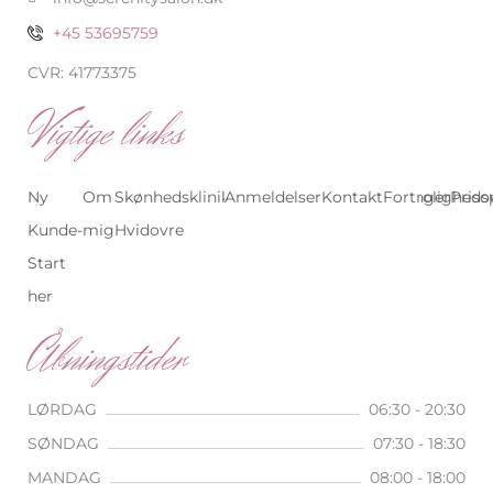
+45 53695759
CVR: 41773375
Vigtige links
Ny
Om
Skønhedsklinik
Anmeldelser
Skønhedsklinik
Kontakt
Behandlinger
Fortrolighedsp
Priso
Kunde-
mig
Hvidovre
København
Start
her
Åbningstider
LØRDAG
06:30 - 20:30
SØNDAG
07:30 - 18:30
MANDAG
08:00 - 18:00