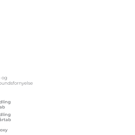
 og
undsfornyelse
dling
tab
dling
årtab
oxy