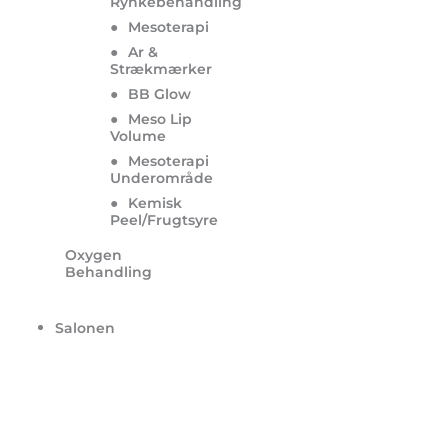
Rynkebehandling
●
Mesoterapi
●
Ar &
Strækmærker
●
BB Glow
●
Meso Lip
Volume
●
Mesoterapi
Underområde
●
Kemisk
Peel/Frugtsyre
Oxygen
Behandling
Salonen
Serenity Salon & Spa – 