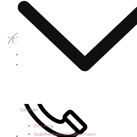
Kontakt os
Vigtige link
Hårslevvej 16, 2650 Hvidovre
Ny
Om
Skønhed
info@serenitysalon.dk
Kunde-
mig
Hvidovr
Start
her
Salonen
Om mig
Skønhedsklinik København