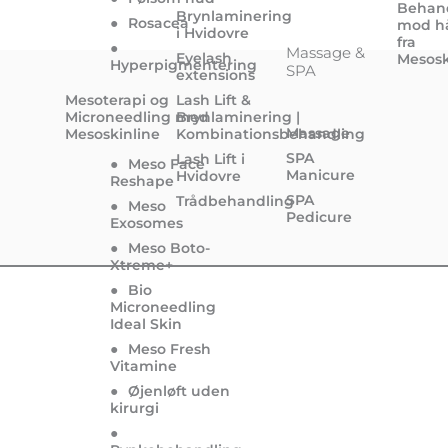
Behan
Brynlaminering
●
Rosacea
mod h
i Hvidovre
fra
●
Massage &
Eyelash
Mesosk
Hyperpigmentering
SPA
extensions
Mesoterapi og
Lash Lift &
Microneedling med
Brynlaminering |
Massage
Mesoskinline
Kombinationsbehandling
SPA
Lash Lift i
●
Meso Face
Manicure
Hvidovre
Reshape
SPA
Trådbehandling
●
Meso
Pedicure
Exosomes
●
Meso Boto-
Xtreme+
●
Bio
Microneedling
Ideal Skin
●
Meso Fresh
Vitamine
●
Øjenløft uden
kirurgi
●