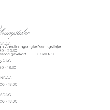
bningstider
RDAG
g
ort
Annulleringsregler
Retningslinjer
30 - 20:30
ser
og gavekort
COVID-19
NDAG
urv
30 - 18:30
ANDAG
00 - 18:00
RSDAG
00 - 18:00