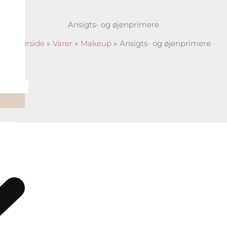
Ansigts- og øjenprimere
Forside
Varer
Makeup
Ansigts- og øjenprimere