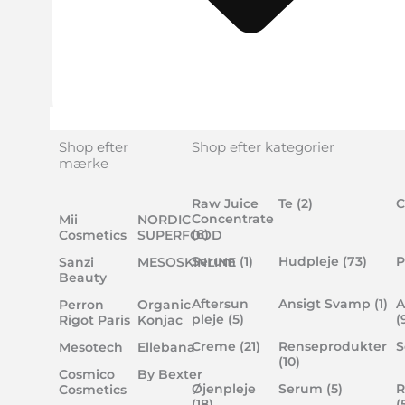
Shop efter
Shop efter kategorier
mærke
Raw Juice
Te
(2)
C
Concentrate
Mii
NORDIC
(6)
Cosmetics
SUPERFOOD
Serum
(1)
Hudpleje
(73)
P
Sanzi
MESOSKINLINE
Beauty
Aftersun
Ansigt Svamp
(1)
A
Perron
Organic
pleje
(5)
(
Rigot Paris
Konjac
Creme
(21)
Renseprodukter
Mesotech
Ellebana
(10)
Cosmico
By Bexter
Øjenpleje
Serum
(5)
R
Cosmetics
(18)
(