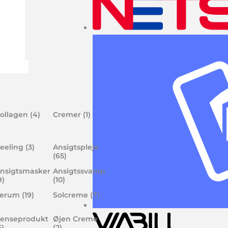
ollagen
(4)
Cremer
(1)
eeling
(3)
Ansigtspleje
(65)
nsigtsmasker
Ansigtssvamp
9)
(10)
Serum
(19)
Solcreme
(7)
enseprodukt
Øjen Creme
5)
(2)