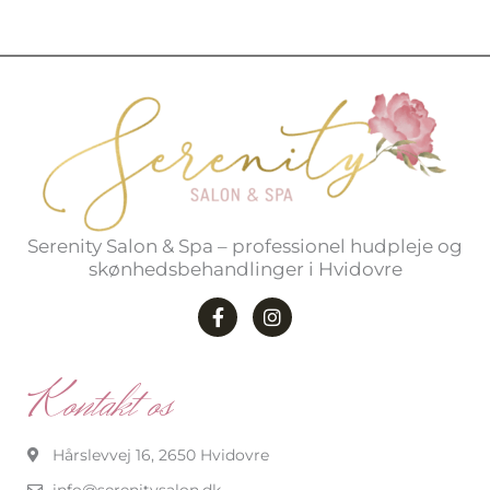
Serenity Salon & Spa – professionel hudpleje og
skønhedsbehandlinger i Hvidovre
F
I
a
n
c
s
e
t
b
a
Kontakt os
o
g
o
r
k
a
-
m
Hårslevvej 16, 2650 Hvidovre
f
info@serenitysalon.dk