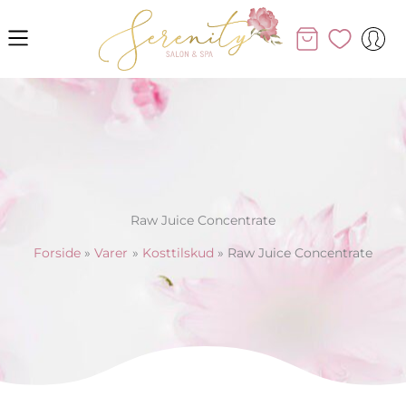
Gå
til
indholdet
Raw Juice Concentrate
Forside
Varer
Kosttilskud
Raw Juice Concentrate