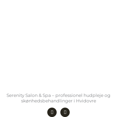
Serenity Salon & Spa – professionel hudpleje og
skønhedsbehandlinger i Hvidovre
F
I
a
n
c
s