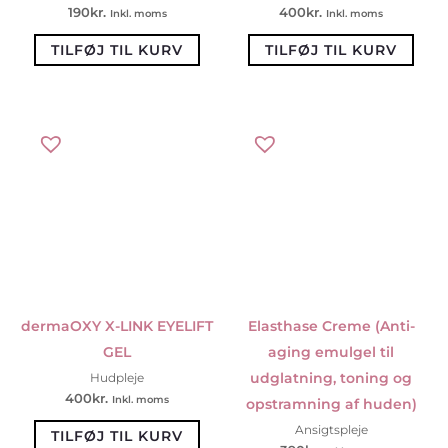
190
kr.
400
kr.
Inkl. moms
Inkl. moms
TILFØJ TIL KURV
TILFØJ TIL KURV
dermaOXY X-LINK EYELIFT
Elasthase Creme (Anti-
GEL
aging emulgel til
udglatning, toning og
Hudpleje
400
kr.
Inkl. moms
opstramning af huden)
Ansigtspleje
TILFØJ TIL KURV