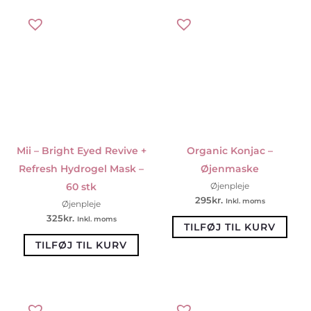
Mii – Bright Eyed Revive +
Organic Konjac –
Refresh Hydrogel Mask –
Øjenmaske
60 stk
Øjenpleje
295
kr.
Inkl. moms
Øjenpleje
325
kr.
Inkl. moms
TILFØJ TIL KURV
TILFØJ TIL KURV