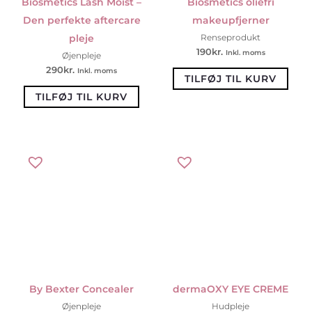
Biosmetics Lash Moist –
Biosmetics oliefri
Den perfekte aftercare
makeupfjerner
pleje
Renseprodukt
190
kr.
Inkl. moms
Øjenpleje
290
kr.
Inkl. moms
TILFØJ TIL KURV
TILFØJ TIL KURV
By Bexter Concealer
dermaOXY EYE CREME
Øjenpleje
Hudpleje