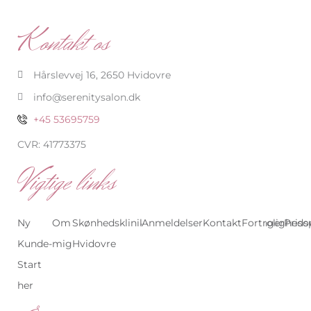
e
t
b
a
Kontakt os
o
g
o
r
k
a
-
m
Hårslevvej 16, 2650 Hvidovre
f
info@serenitysalon.dk
+45 53695759
CVR: 41773375
Vigtige links
Ny
Om
Skønhedsklinik
Anmeldelser
Skønhedsklinik
Kontakt
Behandlinger
Fortrolighedsp
Priso
Kunde-
mig
Hvidovre
København
Start
her