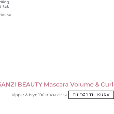
dling
årtab
inline
SANZI BEAUTY Mascara Volume & Curl
Vipper & bryn
190
kr.
TILFØJ TIL KURV
Inkl. moms