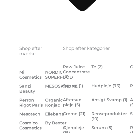
Shop efter
Shop efter kategorier
mærke
Raw Juice
Te
(2)
C
Concentrate
Mii
NORDIC
(6)
Cosmetics
SUPERFOOD
Serum
(1)
Hudpleje
(73)
P
Sanzi
MESOSKINLINE
Beauty
Aftersun
Ansigt Svamp
(1)
A
Perron
Organic
pleje
(5)
(
Rigot Paris
Konjac
Creme
(21)
Renseprodukter
Mesotech
Ellebana
(10)
Cosmico
By Bexter
Øjenpleje
Serum
(5)
R
Cosmetics
(18)
(