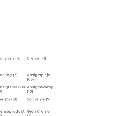
ollagen
(4)
Cremer
(1)
eeling
(3)
Ansigtspleje
(65)
nsigtsmasker
Ansigtssvamp
9)
(10)
Serum
(19)
Solcreme
(7)
enseprodukt
Øjen Creme
5)
(2)