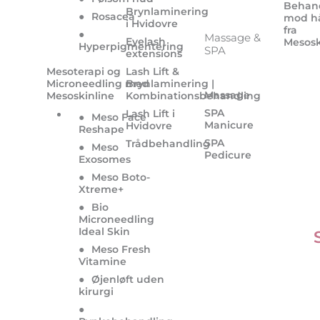
Behan
Brynlaminering
●
Rosacea
mod h
i Hvidovre
fra
●
Massage &
Eyelash
Mesosk
Hyperpigmentering
SPA
extensions
Mesoterapi og
Lash Lift &
Microneedling med
Brynlaminering |
Massage
Mesoskinline
Kombinationsbehandling
SPA
Lash Lift i
●
Meso Face
Manicure
Hvidovre
Reshape
SPA
Trådbehandling
●
Meso
Pedicure
Exosomes
●
Meso Boto-
Xtreme+
●
Bio
Microneedling
Ideal Skin
●
Meso Fresh
Vitamine
●
Øjenløft uden
kirurgi
●