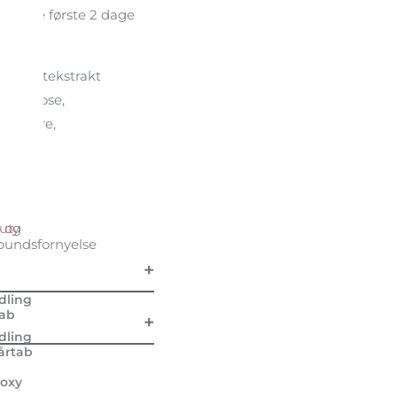
kke de første 2 dage
leblomstekstrakt
cellulose,
nzoesyre,
 og
uty
undsfornyelse
dling
tab
dling
årtab
oxy