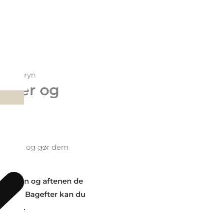
g øjenbryn
ipper og
envipper og gør dem
morgenen og aftenen de
 uger. Bagefter kan du
sultat.