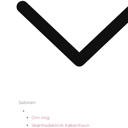
Salonen
Om mig
Skønhedsklinik København