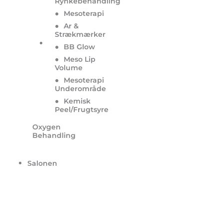
Rynkebehandling
●
Mesoterapi
●
Ar &
Strækmærker
●
BB Glow
●
Meso Lip
Volume
●
Mesoterapi
Underområde
●
Kemisk
Peel/Frugtsyre
Oxygen
Behandling
Salonen