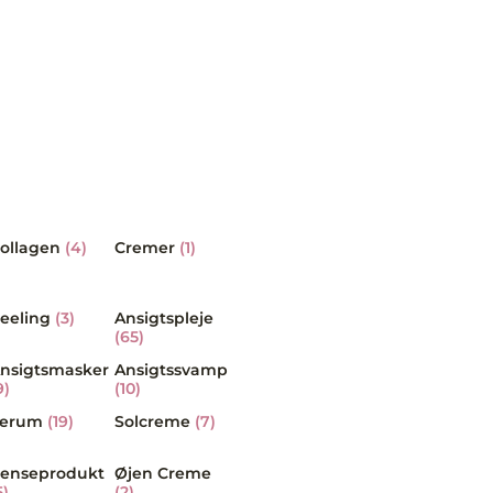
ollagen
(4)
Cremer
(1)
eeling
(3)
Ansigtspleje
(65)
nsigtsmasker
Ansigtssvamp
9)
(10)
Serum
(19)
Solcreme
(7)
enseprodukt
Øjen Creme
5)
(2)