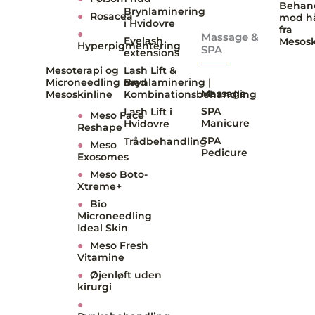
Behan
Brynlaminering
●
Rosacea
mod h
i Hvidovre
fra
●
Massage &
Eyelash
Mesosk
Hyperpigmentering
SPA
extensions
Mesoterapi og
Lash Lift &
Microneedling med
Brynlaminering |
Massage
Mesoskinline
Kombinationsbehandling
SPA
Lash Lift i
●
Meso Face
Manicure
Hvidovre
Reshape
SPA
Trådbehandling
●
Meso
Pedicure
Exosomes
●
Meso Boto-
Xtreme+
●
Bio
Microneedling
Ideal Skin
●
Meso Fresh
Vitamine
●
Øjenløft uden
kirurgi
●