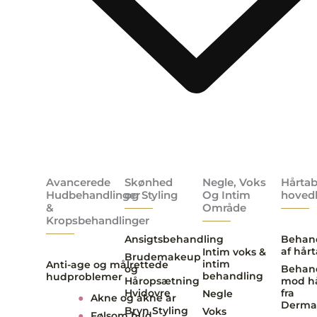
Avancerede
Skønhed
Negle, Voks
Hårtab
Hudbehandlinger
og Styling
Og Intim
hoved
&
Område
Kropsbehandlinger
Ansigtsbehandling
Behan
af hår
Intim voks &
Brudemakeup
intim
Anti-age og målrettede
og
Behan
behandling
hudproblemer
Håropsætning
mod h
Hvidovre
fra
Negle
●
Akne og akne ar
Derma
Bryn Styling
Voks
●
Følsom hud