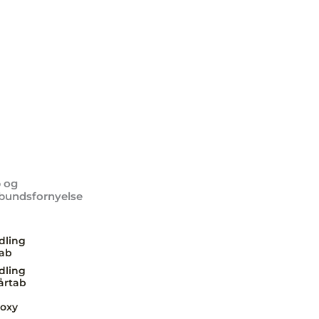
 og
bundsfornyelse
dling
tab
dling
årtab
oxy