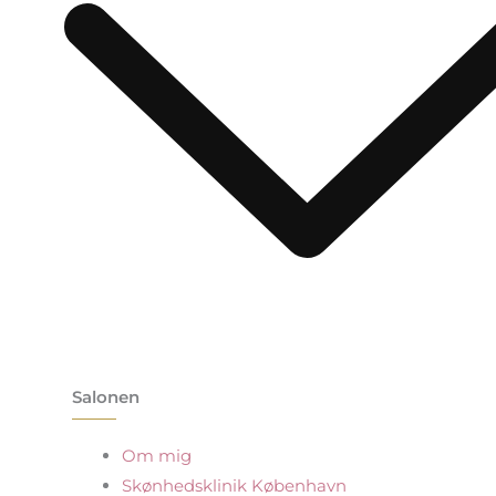
Salonen
Om mig
Skønhedsklinik København