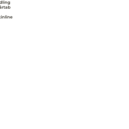
dling
årtab
inline