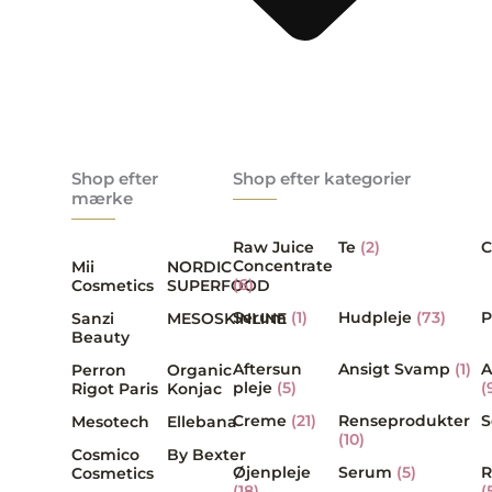
Shop efter
Shop efter kategorier
mærke
Raw Juice
Te
(2)
C
Concentrate
Mii
NORDIC
(6)
Cosmetics
SUPERFOOD
Serum
(1)
Hudpleje
(73)
P
Sanzi
MESOSKINLINE
Beauty
Aftersun
Ansigt Svamp
(1)
A
Perron
Organic
pleje
(5)
(
Rigot Paris
Konjac
Creme
(21)
Renseprodukter
Mesotech
Ellebana
(10)
Cosmico
By Bexter
Øjenpleje
Serum
(5)
R
Cosmetics
(18)
(