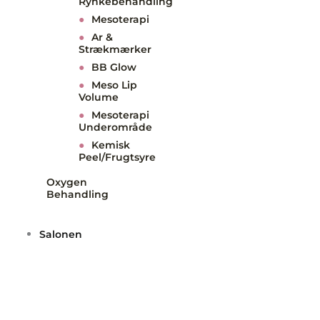
Rynkebehandling
●
Mesoterapi
●
Ar &
Strækmærker
●
BB Glow
●
Meso Lip
Volume
●
Mesoterapi
Underområde
●
Kemisk
Peel/Frugtsyre
Oxygen
Behandling
Salonen