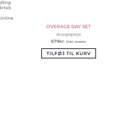
dling
årtab
inline
OVERAGE DAY SET
Ansigtspleje
679
kr.
Inkl. moms
TILFØJ TIL KURV