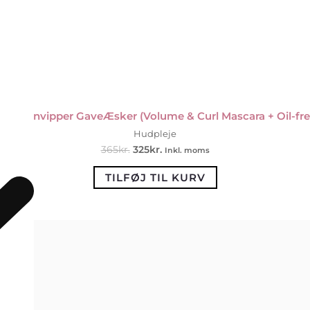
 Øjenvipper GaveÆsker (Volume & Curl Mascara + Oil-fr
Hudpleje
365
kr.
325
kr.
Inkl. moms
TILFØJ TIL KURV