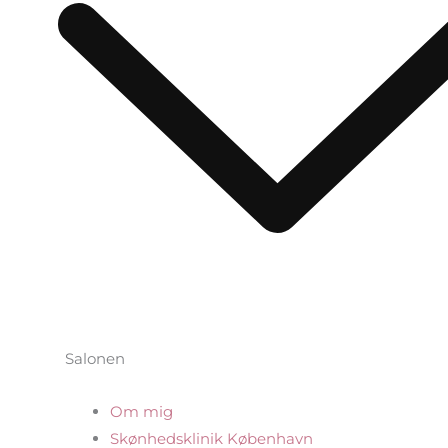
Salonen
Om mig
Skønhedsklinik København