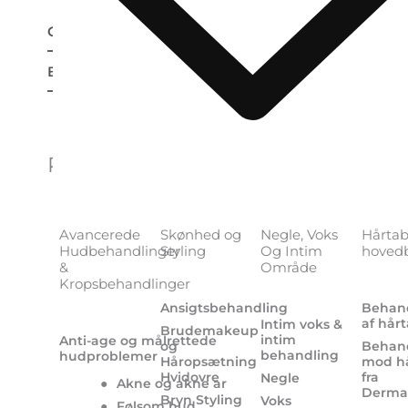
Om mærket
Beskrivelse
Relaterede varer
Avancerede
Skønhed og
Negle, Voks
Hårtab
Hudbehandlinger
Styling
Og Intim
hovedb
&
Område
Kropsbehandlinger
Ansigtsbehandling
Behan
af hår
Intim voks &
Brudemakeup
intim
Anti-age og målrettede
og
Behan
behandling
hudproblemer
Håropsætning
mod h
Hvidovre
fra
Negle
●
Akne og akne ar
Derma
Bryn Styling
Voks
●
Følsom hud