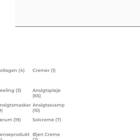
ollagen
(4)
Cremer
(1)
eeling
(3)
Ansigtspleje
(65)
nsigtsmasker
Ansigtssvamp
9)
(10)
Serum
(19)
Solcreme
(7)
enseprodukt
Øjen Creme
5)
(2)