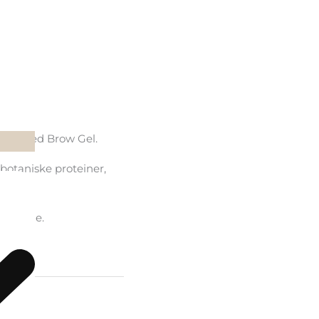
ryn med Brow Gel.
 botaniske proteiner,
 størkne.