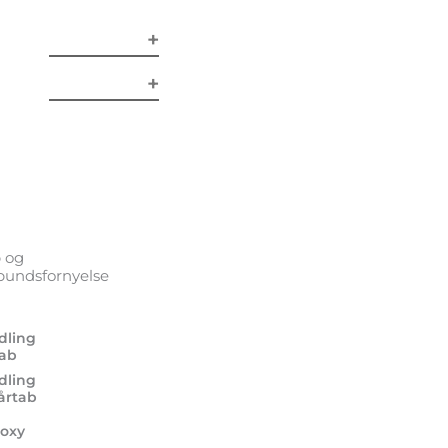
 og
undsfornyelse
dling
tab
dling
årtab
oxy