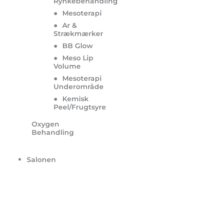
Rynkebehandling
●
Mesoterapi
●
Ar &
Strækmærker
●
BB Glow
●
Meso Lip
Volume
●
Mesoterapi
Underområde
●
Kemisk
Peel/Frugtsyre
Oxygen
Behandling
Salonen