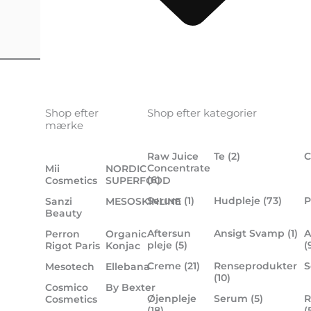
Shop efter
Shop efter kategorier
mærke
Raw Juice
Te
(2)
C
Concentrate
Mii
NORDIC
(6)
Cosmetics
SUPERFOOD
Serum
(1)
Hudpleje
(73)
P
Sanzi
MESOSKINLINE
Beauty
Aftersun
Ansigt Svamp
(1)
A
Perron
Organic
pleje
(5)
(
Rigot Paris
Konjac
Creme
(21)
Renseprodukter
Mesotech
Ellebana
(10)
Cosmico
By Bexter
Øjenpleje
Serum
(5)
R
Cosmetics
(18)
(