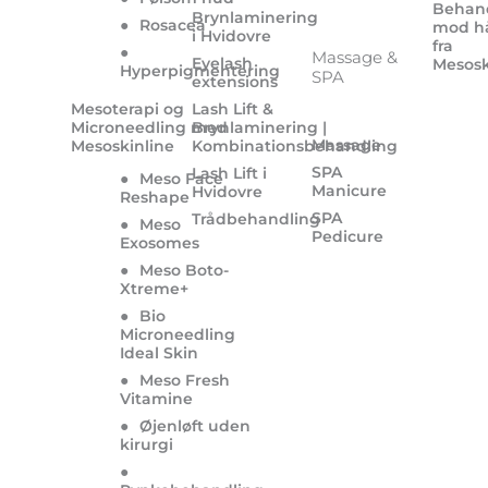
Behan
Brynlaminering
●
Rosacea
mod h
i Hvidovre
fra
●
Massage &
Eyelash
Mesosk
Hyperpigmentering
SPA
extensions
Mesoterapi og
Lash Lift &
Microneedling med
Brynlaminering |
Massage
Mesoskinline
Kombinationsbehandling
SPA
Lash Lift i
●
Meso Face
Manicure
Hvidovre
Reshape
SPA
Trådbehandling
●
Meso
Pedicure
Exosomes
●
Meso Boto-
Xtreme+
●
Bio
Microneedling
Ideal Skin
●
Meso Fresh
Vitamine
●
Øjenløft uden
kirurgi
●