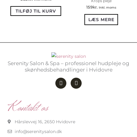
Krops pleje
159
kr.
Inkl. moms
TILFØJ TIL KURV
LÆS MERE
Serenity Salon & Spa – professionel hudpleje og
skønhedsbehandlinger i Hvidovre
F
I
a
n
c
s
e
t
b
a
Kontakt os
o
g
o
r
k
a
-
m
Hårslevvej 16, 2650 Hvidovre
f
info@serenitysalon.dk