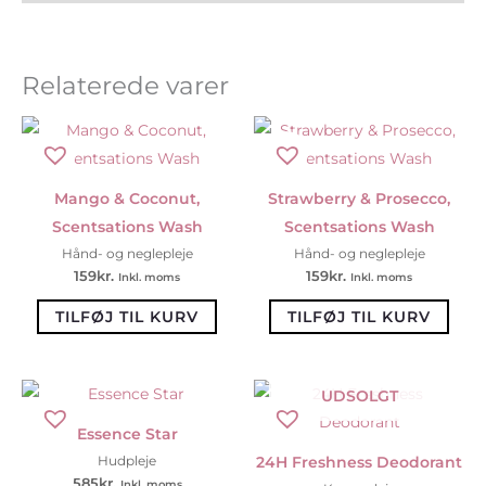
Relaterede varer
Mango & Coconut,
Strawberry & Prosecco,
Scentsations Wash
Scentsations Wash
Hånd- og neglepleje
Hånd- og neglepleje
159
kr.
159
kr.
Inkl. moms
Inkl. moms
TILFØJ TIL KURV
TILFØJ TIL KURV
UDSOLGT
Essence Star
24H Freshness Deodorant
Hudpleje
585
kr.
Inkl. moms