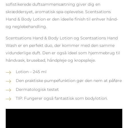
sofistikerede duftsammensætning giver dig en
skræddersyet, aromatisk spa-oplevelse. Scentsations
Hand & Body Lotion er den ideelle finish til enhver hånd-
og neglebehandling.
Scentsations Hand & Body Lotion og Scentsations Hand
Wash er en perfekt duo, der kommer med den samme
vidunderlige duft. Den er også ideel som hjemmebrug til
håndvask, brusebad, håndpleje og kropspleje.
Lotion – 245 ml
Den praktiske pumpefunktion gør den nem at påføre
Dermatologisk testet
TIP: Fungerer også fantastisk som bodylotion.