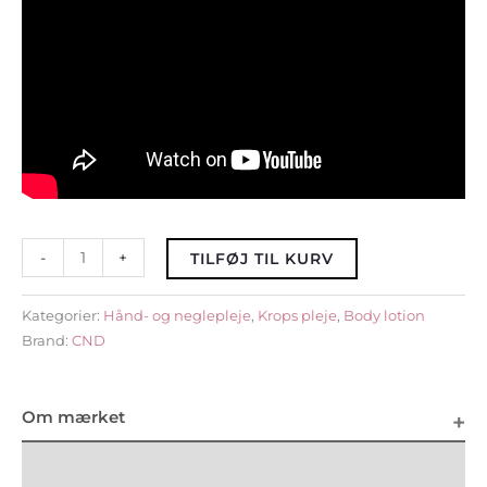
-
+
TILFØJ TIL KURV
Kategorier:
Hånd- og neglepleje
,
Krops pleje
,
Body lotion
Brand:
CND
Om mærket
Beskrivelse