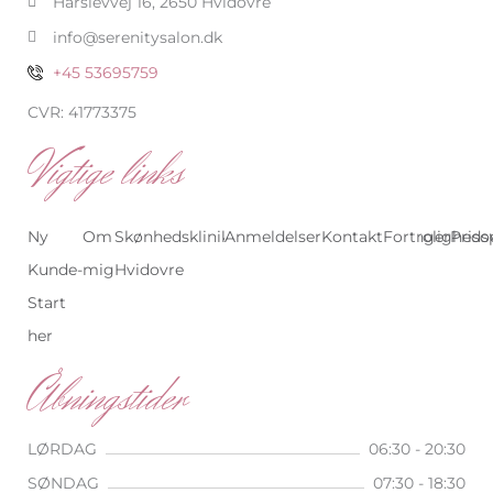
Hårslevvej 16, 2650 Hvidovre
f
info@serenitysalon.dk
+45 53695759
CVR: 41773375
Vigtige links
Ny
Om
Skønhedsklinik
Anmeldelser
Skønhedsklinik
Kontakt
Behandlinger
Fortrolighedsp
Priso
Kunde-
mig
Hvidovre
København
Start
her
Åbningstider
LØRDAG
06:30 - 20:30
SØNDAG
07:30 - 18:30