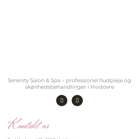
Serenity Salon & Spa – professionel hudpleje og
skønhedsbehandlinger i Hvidovre
F
I
a
n
c
s
e
t
b
a
Kontakt os
o
g
o
r
k
a
-
m