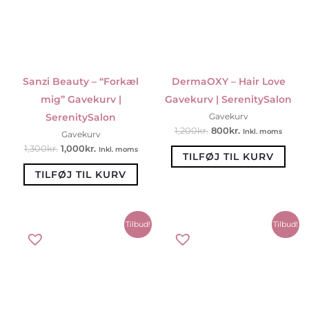
Sanzi Beauty – “Forkæl
DermaOXY – Hair Love
mig” Gavekurv |
Gavekurv | SerenitySalon
SerenitySalon
Gavekurv
1,200
kr.
800
kr.
Inkl. moms
Gavekurv
1,300
kr.
1,000
kr.
Inkl. moms
TILFØJ TIL KURV
TILFØJ TIL KURV
Den
Den
Den
Den
Tilbud!
Tilbud!
oprindelige
aktuelle
oprindelige
aktuelle
pris
pris
pris
pris
var:
er:
var:
er:
1,000kr..
800kr..
1,000kr..
800kr..