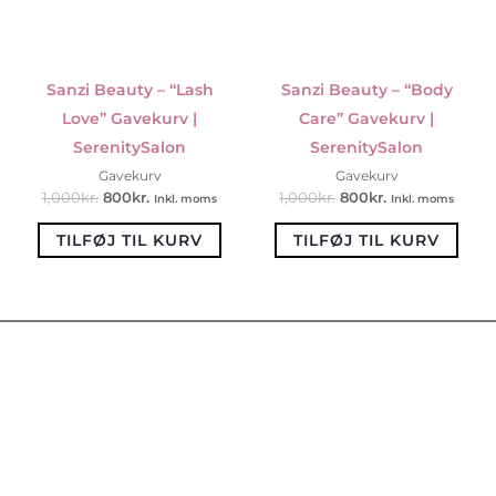
Sanzi Beauty – “Lash
Sanzi Beauty – “Body
Love” Gavekurv |
Care” Gavekurv |
SerenitySalon
SerenitySalon
Gavekurv
Gavekurv
1,000
kr.
800
kr.
1,000
kr.
800
kr.
Inkl. moms
Inkl. moms
TILFØJ TIL KURV
TILFØJ TIL KURV