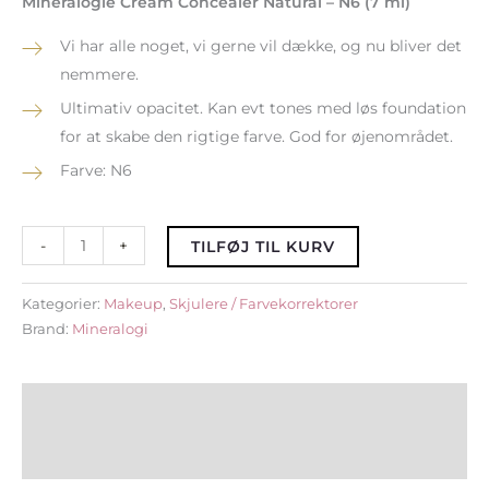
Mineralogie Cream Concealer Natural – N6 (7 ml)
Vi har alle noget, vi gerne vil dække, og nu bliver det
nemmere.
Ultimativ opacitet. Kan evt tones med løs foundation
for at skabe den rigtige farve. God for øjenområdet.
Farve: N6
-
+
TILFØJ TIL KURV
Kategorier:
Makeup
,
Skjulere / Farvekorrektorer
Brand:
Mineralogi
Om mærket
Beskrivelse