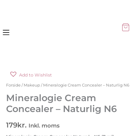
Gå
til
indholdet
Mineralogie
Add to Wishlist
Cream
Concealer
Forside
/
Makeup
/ Mineralogie Cream Concealer – Naturlig N6
-
Mineralogie Cream
Naturlig
Concealer – Naturlig N6
N6
antal
179
kr.
Inkl. moms