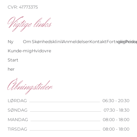
CVR: 41773375
Vigtige links
Ny
Om
Skønhedsklinik
Anmeldelser
Skønhedsklinik
Kontakt
Behandlinger
Fortrolighedsp
Priso
Kunde-
mig
Hvidovre
København
Start
her
Åbningstider
LØRDAG
06:30 - 20:30
SØNDAG
07:30 - 18:30
MANDAG
08:00 - 18:00
TIRSDAG
08:00 - 18:00