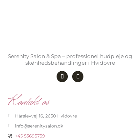
Serenity Salon & Spa – professionel hudpleje og
skønhedsbehandlinger i Hvidovre
F
I
a
n
c
s
e
t
b
a
Kontakt os
o
g
o
r
k
a
-
m
Hårslevvej 16, 2650 Hvidovre
f
info@serenitysalon.dk
+45 53695759