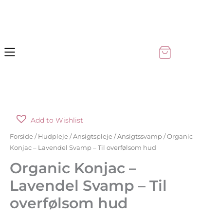
Gå
til
indholdet
Organic
Add to Wishlist
Konjac
-
Forside
/
Hudpleje
/
Ansigtspleje
/
Ansigtssvamp
/ Organic
Lavendel
Konjac – Lavendel Svamp – Til overfølsom hud
Svamp
Organic Konjac –
-
Lavendel Svamp – Til
Til
overfølsom hud
overfølsom
hud