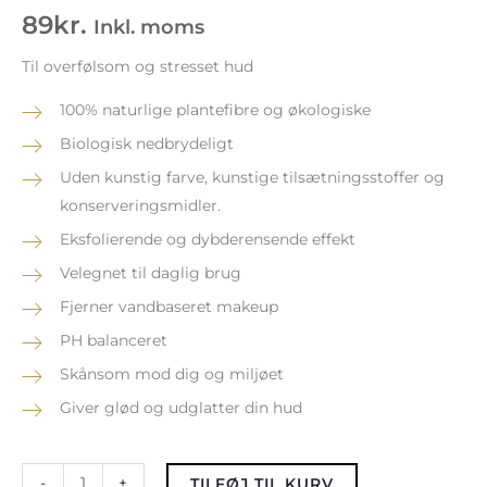
antal
89
kr.
Inkl. moms
Til overfølsom og stresset hud
100% naturlige plantefibre og økologiske
Biologisk nedbrydeligt
Uden kunstig farve, kunstige tilsætningsstoffer og
konserveringsmidler.
Eksfolierende og dybderensende effekt
Velegnet til daglig brug
Fjerner vandbaseret makeup
PH balanceret
Skånsom mod dig og miljøet
Giver glød og udglatter din hud
-
+
TILFØJ TIL KURV