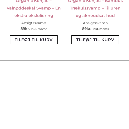
Organic Konjac –
Organic Konjac – Bambus
Valnøddeskal Svamp – En
Trækulssvamp – Til uren
ekstra eksfoliering
og akneudsat hud
Ansigtssvamp
Ansigtssvamp
89
kr.
89
kr.
Inkl. moms
Inkl. moms
TILFØJ TIL KURV
TILFØJ TIL KURV