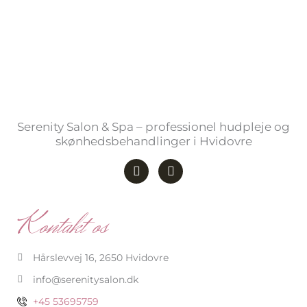
Serenity Salon & Spa – professionel hudpleje og
skønhedsbehandlinger i Hvidovre
F
I
a
n
c
s
e
t
b
a
Kontakt os
o
g
o
r
k
a
-
m
Hårslevvej 16, 2650 Hvidovre
f
info@serenitysalon.dk
+45 53695759