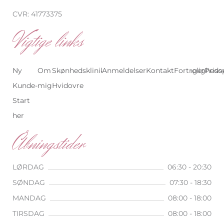
CVR: 41773375
Vigtige links
Ny
Om
Skønhedsklinik
Anmeldelser
Skønhedsklinik
Kontakt
Behandlinger
Fortrolighedsp
Priso
Kunde-
mig
Hvidovre
København
Start
her
Åbningstider
LØRDAG
06:30 - 20:30
SØNDAG
07:30 - 18:30
MANDAG
08:00 - 18:00
TIRSDAG
08:00 - 18:00